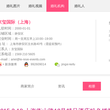
婚礼图片
婚礼视频
婚礼机构
婚礼人
京玺国际（上海）
入驻时间：
2000-01-01
店铺区域：
静安区
营业时间：
周一至周五早上10:00--19:00
地 址：
上海市静安区汶水路40号（需提前预约）
联系人：
京玺国际
联系电话：
1569 210 5605
-mail：
ariel@le-reve-events.com
+ 新浪微博
992609014
jingxi-kefu
商家简介
资讯
相册