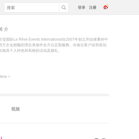
登录
注册
简 介
京玺国际Le Rêve Events International自2007年创立开始便秉持中
西方文化精髓的理念来操作全方位定製服務。向每位客户设和策划
出独具个人特色和风格的活动及婚礼。
More >
视频