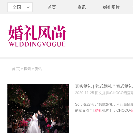
全国
首页
资讯
婚礼图片
首 页
> 搜索 >
资讯
真实婚礼 | 韩式婚礼？泰式婚
2020-11-25 图文提供/CHOCO启蔻
So，蔻蔻说：“韩式婚礼，不止白绿
的意义呀!”【
婚礼
机构】：CHOCO-