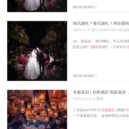
READ MORE >
韩式婚礼？泰式婚礼？用你爱
2020-11-25 图文提供/CHOCO启蔻
So，蔻蔻说：“韩式婚礼，不止白绿
的意义呀!”【
婚礼
机构】：CHOCO-
READ MORE >
专题策划 | 别再感叹“电影真
2020-11-23 文/雁瑜
△作品byCHOCO-
启
蔻
婚礼
(成都)
一千座霍格沃茨。 这场声势浩大的