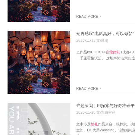
READ MORE >
别再感叹“电影真好，可以做梦
2020-11-23 文/雁瑜
△作品byCHOCO-
启
蔻
婚礼
(成都)
一千座霍格沃茨。 这场声势浩大的
READ MORE >
专题策划 | 用探索与好奇冲破
2020-11-20 文/告白宇张
文中涉及
婚礼
作品来自，赖梓愈、典酷
空间、DC大蔡Wedding、伯妮婚礼