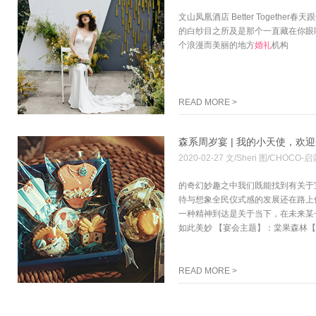
文山凤凰酒店 Better Toget
的白纱目之所及是那个一直藏在你眼
个浪漫而美丽的地方
婚礼
机构
READ MORE >
森系周岁宴 | 我的小天使，欢
2020-02-27 文/Sheri 图/CHOCO
的奇幻妙趣之中我们既能找到有关于
待与想象全民仪式感的发展还在路上
一种精神到达是关于当下，在未来某
如此美妙 【宴会主题】：棠果森林【
READ MORE >