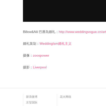
Billow&Aili 巴厘岛婚礼：
http://www.weddingvogue.cn/art
婚礼策划：
WeddingIsm婚礼主义
摄像：
zoospower
摄影：
Liverpool
新浪微博
花火网络
京玺国际