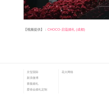
【视频提供】：
CHOCO-启蔻婚礼 (成都)
京玺国际
花火网络
新浪微博
蔷薇婚礼
爱禧会婚礼定制