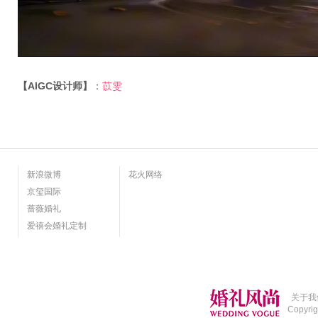
【AIGC设计师】
：
苡雯
新浪微博
花火网络
京玺国际
蔷薇婚礼
爱禧会婚礼定制
关于我
Copyri