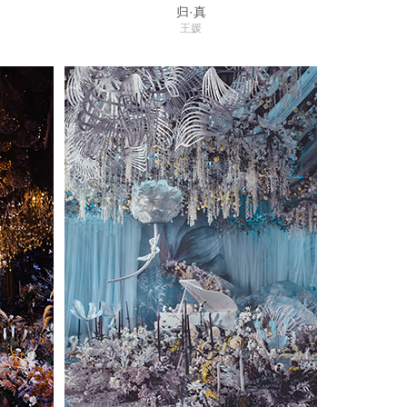
归·真
王媛