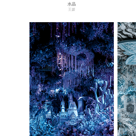
水晶
王媛