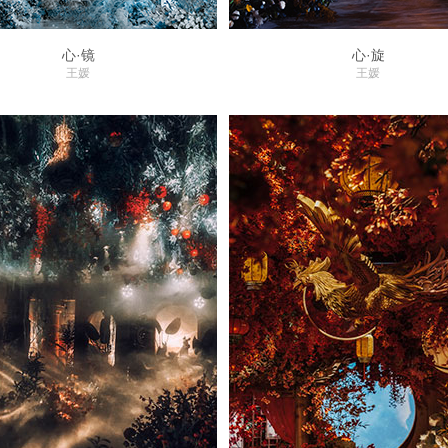
心·镜
心·旋
王媛
王媛