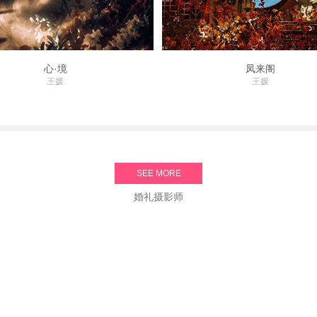
心·境
凤来阁
王媛
王媛
SEE MORE
婚礼摄影师