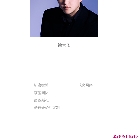
徐天佑
新浪微博
花火网络
京玺国际
蔷薇婚礼
爱禧会婚礼定制