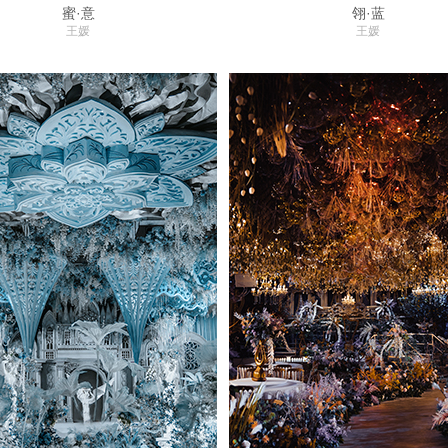
蜜·意
翎·蓝
王媛
王媛