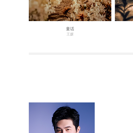
童话
王媛