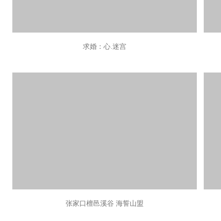
求婚：心.迷宫
张家口檀邑溪谷 海誓山盟