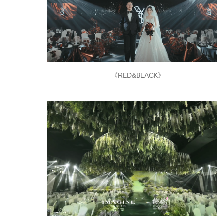
《RED&BLACK》