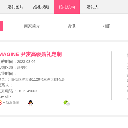
婚礼图片
婚礼视频
婚礼机构
婚礼人
商家简介
资讯
相册
IMAGINE 尹麦高级婚礼定制
入驻时间：
2023-03-06
店铺区域：
静安区
营业时间：
地 址：
静安区沪太路1128号双鸿大楼F5层
联系人：
联系电话：
18121496631
-mail：
+ 新浪微博