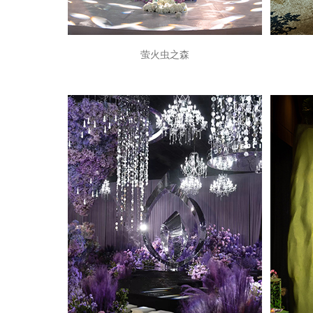
萤火虫之森