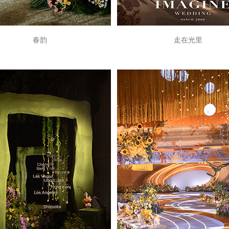
春韵
走在光里