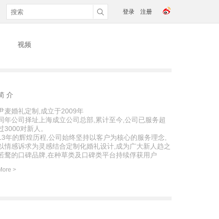
登录
注册
视频
简 介
尹麦婚礼定制,成立于
2009年
同年公司择址上海成立公司总部,累计至今,公司已服务超
过3000对新人。
13年的辉煌历程,公司始终坚持以客户为核心的服务理念,
以情感诉求为灵感结合定制化婚礼设计,成为广大新人趋之
若鹜的口碑品牌,在种草类及口碑类平台持续俘获用户
的“高销量”&“高口碑”。
More >