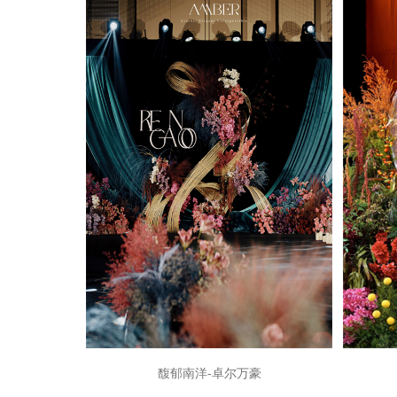
馥郁南洋-卓尔万豪