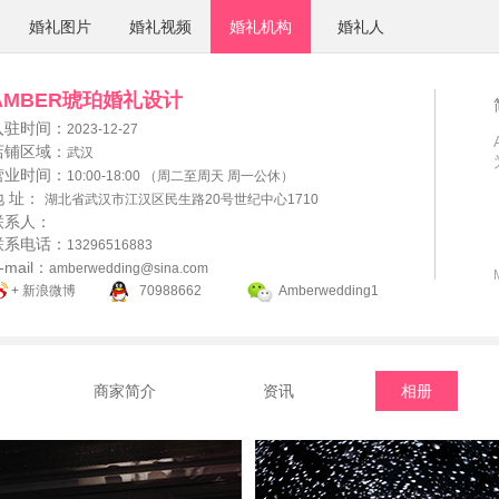
婚礼图片
婚礼视频
婚礼机构
婚礼人
AMBER琥珀婚礼设计
入驻时间：
2023-12-27
店铺区域：
武汉
营业时间：
10:00-18:00 （周二至周天 周一公休）
地 址：
湖北省武汉市江汉区民生路20号世纪中心1710
联系人：
联系电话：
13296516883
-mail：
amberwedding@sina.com
+ 新浪微博
70988662
Amberwedding1
商家简介
资讯
相册