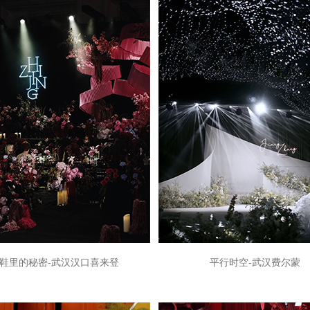
鞋里的秘密-武汉汉口喜来登
平行时空-武汉费尔蒙