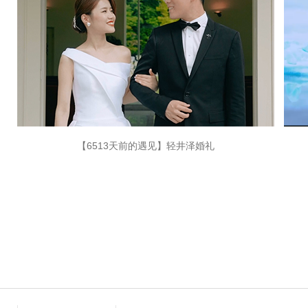
【6513天前的遇见】轻井泽婚礼