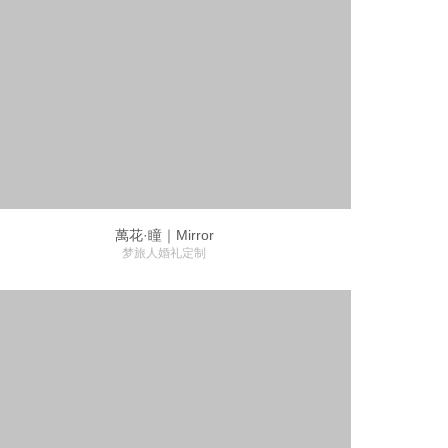
萬花·瞳｜Mirror
梦旅人婚礼定制