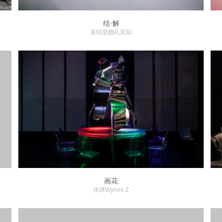
结·解
喜结堂婚礼策划
画花
张球Wynne.Z