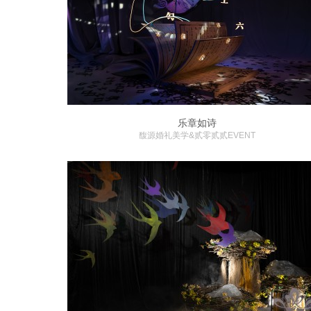
乐章如诗
馥源婚礼美学&贰零贰贰EVENT