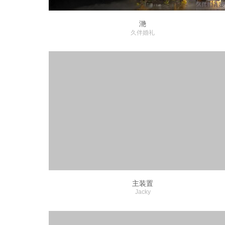
滟
久伴婚礼
主装置
Jacky