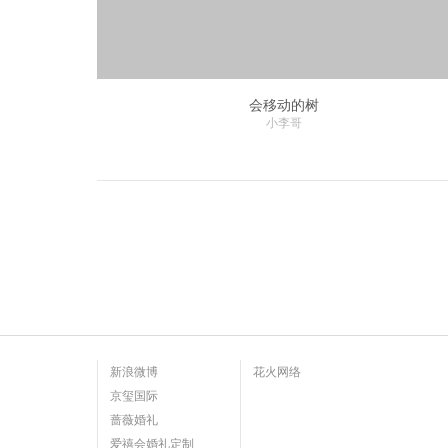
会移动的树
小李哥
新浪微博
花火网络
京玺国际
蔷薇婚礼
爱禧会婚礼定制