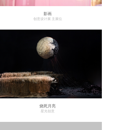
影画
创意设计展 主展位
烧死月亮
星光创意