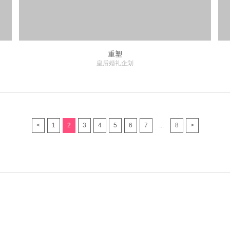
重塑
皇后婚礼企划
<
1
2
3
4
5
6
7
...
8
>