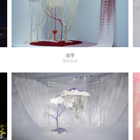
连理
觅屿企划