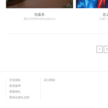
轻森系
息
婚礼空间WeddingSpace
任懿门
<
1
京玺国际
花火网络
新浪微博
蔷薇婚礼
爱禧会婚礼定制