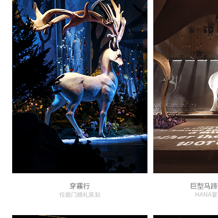
穿霧行
巨型马蹄
任懿门婚礼策划
HANA